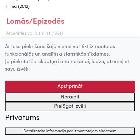
Filma (2012)
Lomās/Epizodēs
Atcerēties vai aizmirst (1981)
Ar Jūsu piekrišanu šajā vietnē var tikt izmantotas
funkcionālās un analītiski statistikās sīkdatnes.
Uz augšu
Ja piekrītat šo sīkdatņu izmantošanai, lūdzu, atzīmējiet
savu izvēli:
© 2026 Nacionālais Kino centrs, Kultūras informācijas sistēmu
centrs. Sadarbības partneris: Latvijas Valsts
Apstiprināt
kinofotofonodokumentu arhīvs.
Noraidīt
Pielāgot izvēli
Privātums
Detalizētāka informācija par izmantotajām sīkdatnēm