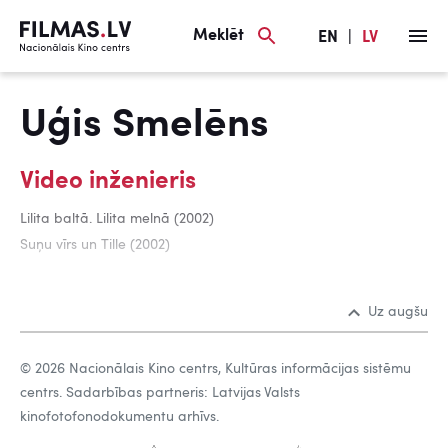
Meklēt
EN
|
LV
Uģis Smelēns
Video inženieris
Lilita baltā. Lilita melnā (2002)
Suņu vīrs un Tille (2002)
Uz augšu
© 2026 Nacionālais Kino centrs, Kultūras informācijas sistēmu
centrs. Sadarbības partneris: Latvijas Valsts
kinofotofonodokumentu arhīvs.