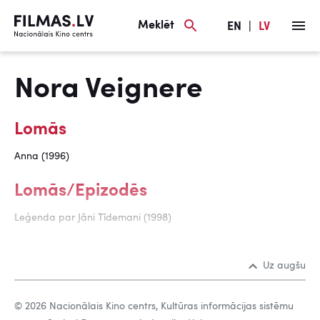
Meklēt
EN
|
LV
Nora Veignere
Lomās
Anna (1996)
Lomās/Epizodēs
Leģenda par Jāni Tīdemani (1998)
Uz augšu
© 2026 Nacionālais Kino centrs, Kultūras informācijas sistēmu