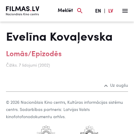
Meklēt
EN
|
LV
Evelīna Kovaļevska
Lomās/Epizodēs
Čižiks. 7 lidojumi (2002)
Uz augšu
© 2026 Nacionālais Kino centrs, Kultūras informācijas sistēmu
centrs. Sadarbības partneris: Latvijas Valsts
kinofotofonodokumentu arhīvs.