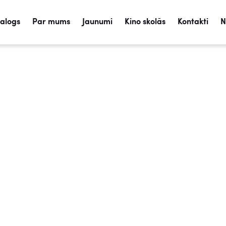
talogs
Par mums
Jaunumi
Kino skolās
Kontakti
N