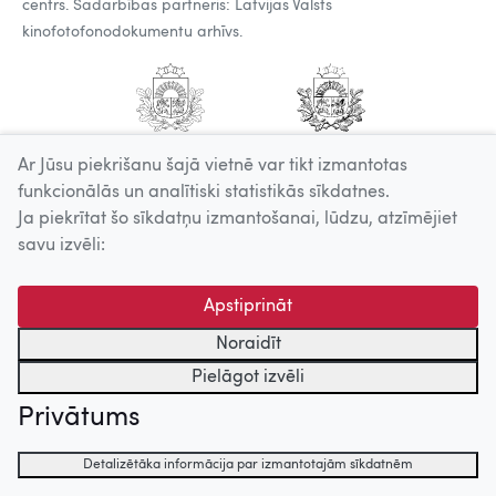
centrs. Sadarbības partneris: Latvijas Valsts
kinofotofonodokumentu arhīvs.
Ar Jūsu piekrišanu šajā vietnē var tikt izmantotas
funkcionālās un analītiski statistikās sīkdatnes.
Ja piekrītat šo sīkdatņu izmantošanai, lūdzu, atzīmējiet
savu izvēli:
Apstiprināt
Noraidīt
Pielāgot izvēli
Privātums
Detalizētāka informācija par izmantotajām sīkdatnēm