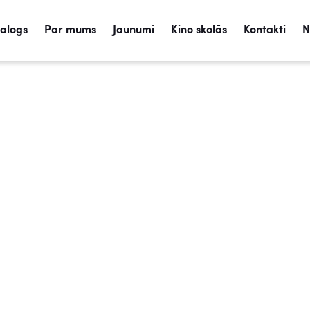
talogs
Par mums
Jaunumi
Kino skolās
Kontakti
N