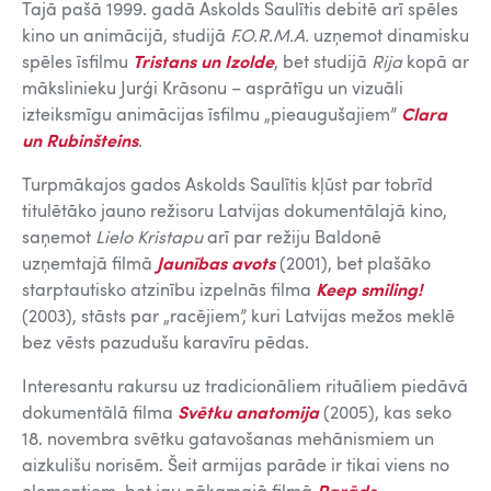
Tajā pašā 1999. gadā Askolds Saulītis debitē arī spēles
kino un animācijā, studijā
F.O.R.M.A.
uzņemot dinamisku
spēles īsfilmu
Tristans un Izolde
, bet studijā
Rija
kopā ar
mākslinieku Jurģi Krāsonu – asprātīgu un vizuāli
izteiksmīgu animācijas īsfilmu „pieaugušajiem”
Clara
un Rubinšteins
.
Turpmākajos gados Askolds Saulītis kļūst par tobrīd
titulētāko jauno režisoru Latvijas dokumentālajā kino,
saņemot
Lielo Kristapu
arī par režiju Baldonē
uzņemtajā filmā
Jaunības avots
(2001), bet plašāko
starptautisko atzinību izpelnās filma
Keep smiling!
(2003), stāsts par „racējiem”, kuri Latvijas mežos meklē
bez vēsts pazudušu karavīru pēdas.
Interesantu rakursu uz tradicionāliem rituāliem piedāvā
dokumentālā filma
Svētku anatomija
(2005), kas seko
18. novembra svētku gatavošanas mehānismiem un
aizkulišu norisēm. Šeit armijas parāde ir tikai viens no