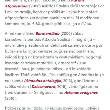
elementiem, bet jau nākamajā filmā
Parāds
Afganistānai
(2008) Askolds Saulītis cieši sadarbojas ar
Latvijas armiju, kopā ar politiķi Ati Lejiņu braucot uz
Afganistānas karstajiem punktiem meklēt modžahedu
komandieri, kurš 80. gados glābis Lejiņa dzīvību.
Ar nākamo filmu
Bermontiāda
(2009) sākas
konsekvents periods Askolda Saulīša filmogrāfijā –
informatīvi piesātināti un detalizēti izsmeļoši darbi par
būtiskiem Latvijas vēstures pagrieziena punktiem,
veidoti kopā ar konsultantiem vēsturniekiem, bagātīgi
izmantojot arhīvu materiālus, datorgrafiku un
inscenējumus, jaunākajos laikos – arī laikabiedru
liecības. Tādā veidā Saulītis izpētījis gan Atmodas laika
notikumus
(Atmodas antoloģija
, 2013), gan Dziesmu
svētku vēsturi (
Dziesmuvara
, 2018), vērienīgākais no
šiem darbiem ir Simtgades filma
Astoņas zvaigznes
(2018).
Paldies par palīdzību kolekcijas izveidošanā Latvijas