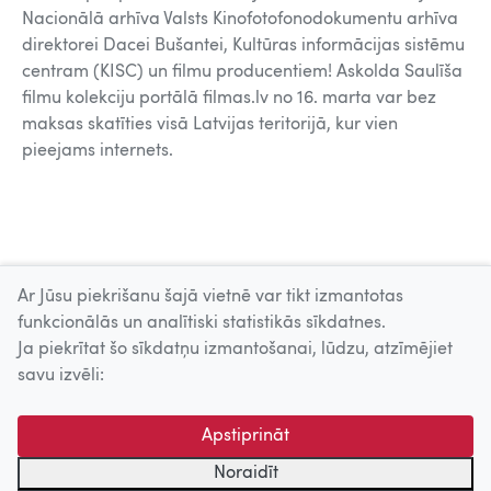
Nacionālā arhīva Valsts Kinofotofonodokumentu arhīva
direktorei Dacei Bušantei, Kultūras informācijas sistēmu
centram (KISC) un filmu producentiem! Askolda Saulīša
filmu kolekciju portālā filmas.lv no 16. marta var bez
maksas skatīties visā Latvijas teritorijā, kur vien
pieejams internets.
16.03.2021.
Ar Jūsu piekrišanu šajā vietnē var tikt izmantotas
funkcionālās un analītiski statistikās sīkdatnes.
Ja piekrītat šo sīkdatņu izmantošanai, lūdzu, atzīmējiet
Uz augšu
savu izvēli:
© 2026 Nacionālais Kino centrs, Kultūras informācijas sistēmu
Apstiprināt
centrs. Sadarbības partneris: Latvijas Valsts
kinofotofonodokumentu arhīvs.
Noraidīt