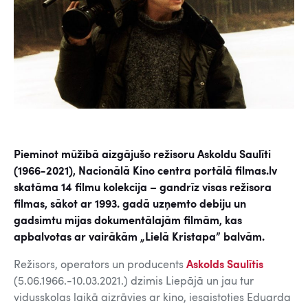
Pieminot mūžībā aizgājušo režisoru Askoldu Saulīti
(1966-2021), Nacionālā Kino centra portālā filmas.lv
skatāma 14 filmu kolekcija – gandrīz visas režisora
filmas, sākot ar 1993. gadā uzņemto debiju un
gadsimtu mijas dokumentālajām filmām, kas
apbalvotas ar vairākām „Lielā Kristapa” balvām.
Režisors, operators un producents
Askolds Saulītis
(5.06.1966.-10.03.2021.) dzimis Liepājā un jau tur
vidusskolas laikā aizrāvies ar kino, iesaistoties Eduarda