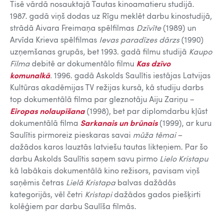
Tisē vārdā nosauktajā Tautas kinoamatieru studijā.
1987. gadā viņš dodas uz Rīgu meklēt darbu kinostudijā,
strādā Aivara Freimaņa spēlfilmas
Dzīvīte
(1989) un
Arvīda Krieva spēlfilmas
Ievas paradīzes dārzs
(1990)
uzņemšanas grupās, bet 1993. gadā filmu studijā
Kaupo
Filma
debitē ar dokumentālo filmu
Kas dzīvo
komunalkā
. 1996. gadā Askolds Saulītis iestājas Latvijas
Kultūras akadēmijas TV režijas kursā, kā studiju darbs
top dokumentālā filma par gleznotāju Aiju Zariņu –
Eiropas nolaupīšana
(1998), bet par diplomdarbu kļūst
dokumentālā filma
Sarkanais un brūnais
(1999), ar kuru
Saulītis pirmoreiz pieskaras savai
mūža tēmai
–
dažādos karos lauztās latviešu tautas likteņiem. Par šo
darbu Askolds Saulītis saņem savu pirmo
Lielo Kristapu
kā labākais dokumentālā kino režisors, pavisam viņš
saņēmis četras
Lielā Kristapa
balvas dažādās
kategorijās, vēl četri
Kristapi
dažādos gados piešķirti
kolēģiem par darbu Saulīša filmās.