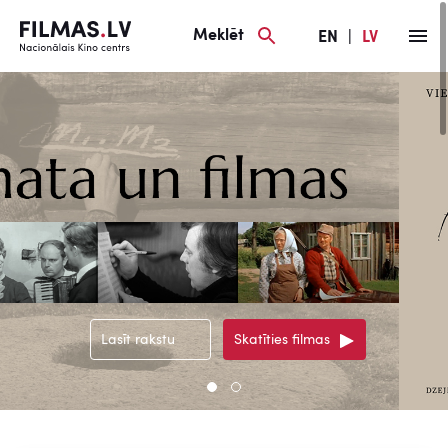
Meklēt
EN
|
LV
Lasīt rakstu
Skatīties filmas