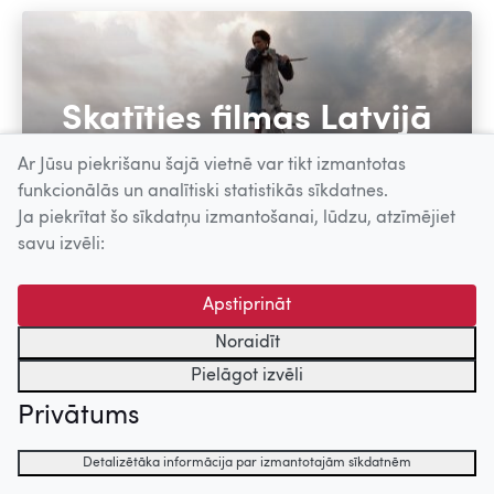
Skatīties filmas Latvijā
Ar Jūsu piekrišanu šajā vietnē var tikt izmantotas
funkcionālās un analītiski statistikās sīkdatnes.
Ja piekrītat šo sīkdatņu izmantošanai, lūdzu, atzīmējiet
savu izvēli:
Skatīties filmas
Apstiprināt
Noraidīt
Pielāgot izvēli
Filmu katalogs
Privātums
Visplašākā un precīzākā datu bāze par Latvijas filmām
– sadaļā FILMU KATALOGS atrodamas ziņas par vairāk
Detalizētāka informācija par izmantotajām sīkdatnēm
nekā 2500 filmām, kas uzņemtas Latvijā kopš 1920.