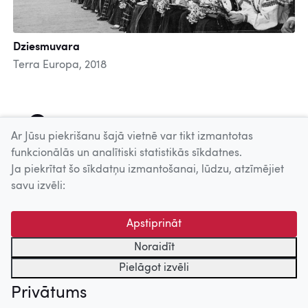
Dziesmuvara
Terra Europa, 2018
1
2
3
4
5
6
7
8
9
Ar Jūsu piekrišanu šajā vietnē var tikt izmantotas
funkcionālās un analītiski statistikās sīkdatnes.
Ja piekrītat šo sīkdatņu izmantošanai, lūdzu, atzīmējiet
Uz augšu
savu izvēli:
© 2026 Nacionālais Kino centrs, Kultūras informācijas sistēmu
Apstiprināt
centrs. Sadarbības partneris: Latvijas Valsts
kinofotofonodokumentu arhīvs.
Noraidīt
Pielāgot izvēli
Privātums