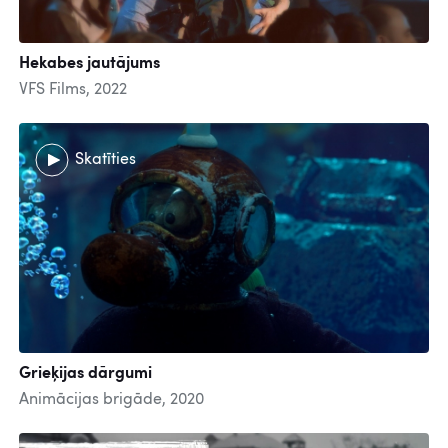
Hekabes jautājums
VFS Films, 2022
Skatīties
Grieķijas dārgumi
Animācijas brigāde, 2020