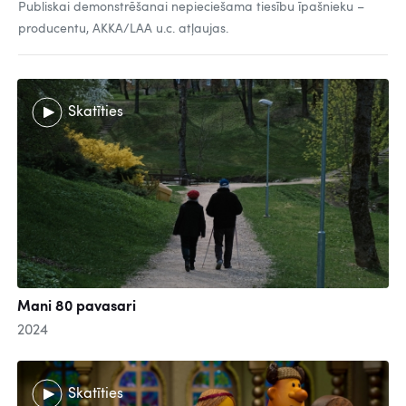
Publiskai demonstrēšanai nepieciešama tiesību īpašnieku –
producentu, AKKA/LAA u.c. atļaujas.
Skatīties
Mani 80 pavasari
2024
Skatīties