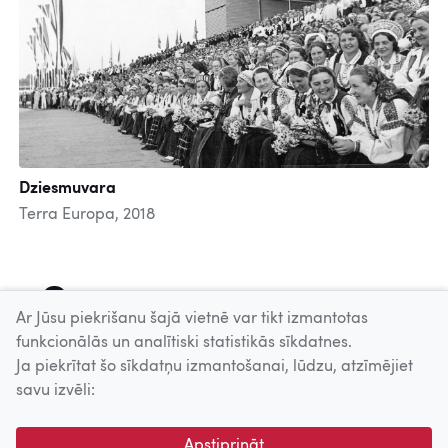
Dziesmuvara
Terra Europa, 2018
1
2
3
4
5
6
7
8
9
Ar Jūsu piekrišanu šajā vietnē var tikt izmantotas
funkcionālās un analītiski statistikās sīkdatnes.
Ja piekrītat šo sīkdatņu izmantošanai, lūdzu, atzīmējiet
Uz augšu
savu izvēli:
© 2026 Nacionālais Kino centrs, Kultūras informācijas sistēmu
Apstiprināt