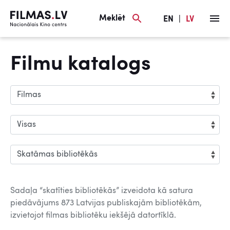
Meklēt
EN
|
LV
Filmu katalogs
Sadaļa “skatīties bibliotēkās” izveidota kā satura
piedāvājums 873 Latvijas publiskajām bibliotēkām,
izvietojot filmas bibliotēku iekšējā datortīklā.