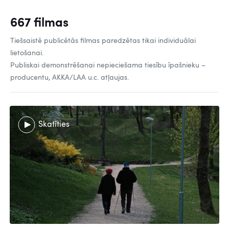
667 filmas
Tiešsaistē publicētās filmas paredzētas tikai individuālai
lietošanai.
Publiskai demonstrēšanai nepieciešama tiesību īpašnieku –
producentu, AKKA/LAA u.c. atļaujas.
Skatīties