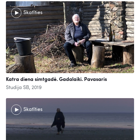
Skatīties
Katra diena simtgadē. Gadalaiki. Pavasaris
Studija SB, 2019
Skatīties