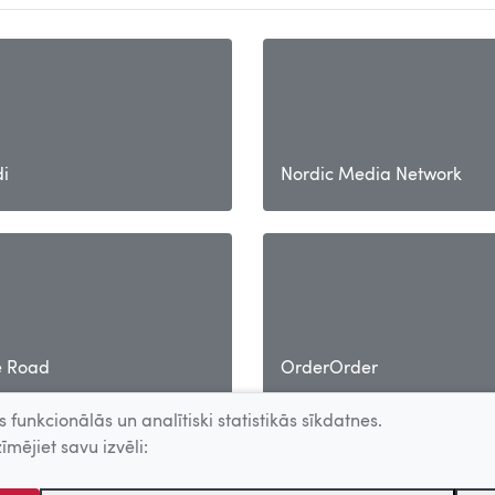
i
Nordic Media Network
e Road
OrderOrder
 funkcionālās un analītiski statistikās sīkdatnes.
īmējiet savu izvēli: