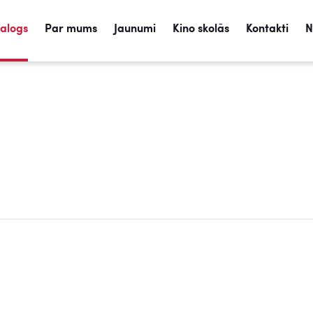
talogs
Par mums
Jaunumi
Kino skolās
Kontakti
N