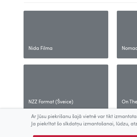
Nida Filma
Nomad
NZZ Format (Šveice)
On Th
Ar Jūsu piekrišanu šajā vietnē var tikt izmantotas
Ja piekrītat šo sīkdatņu izmantošanai, lūdzu, atz