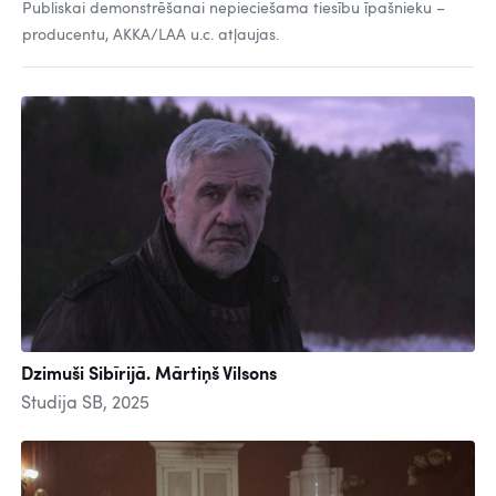
Publiskai demonstrēšanai nepieciešama tiesību īpašnieku –
producentu, AKKA/LAA u.c. atļaujas.
Dzimuši Sibīrijā. Mārtiņš Vilsons
Studija SB, 2025