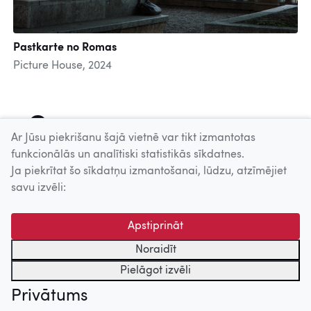
Pastkarte no Romas
Picture House, 2024
1
2
3
4
5
6
7
8
9
Ar Jūsu piekrišanu šajā vietnē var tikt izmantotas
funkcionālās un analītiski statistikās sīkdatnes.
Ja piekrītat šo sīkdatņu izmantošanai, lūdzu, atzīmējiet
Uz augšu
savu izvēli:
© 2026 Nacionālais Kino centrs, Kultūras informācijas sistēmu
Apstiprināt
centrs. Sadarbības partneris: Latvijas Valsts
kinofotofonodokumentu arhīvs.
Noraidīt
Pielāgot izvēli
Privātums