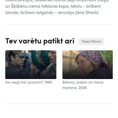
folkloras kopa, Rēzeknes tautas deju ansamblis
Dziga
un Šķilbēnu ciema folkloras kopa, tekstu – brīžiem
latviski, brīžiem latgaliski – ierunājis Jānis Streičs.
Tev varētu patikt arī
Visas filmas
Vai viegli būt jaunam?, 1986
Bekons, sviests un mana
mamma, 2008