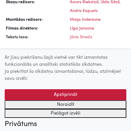
Skaņu režisors:
Aivars Riekstiņš
,
Uldis Siliņš
,
Andris Kapusts
Montāžas režisors:
Maija Indersone
Filmas direktors:
Līga Jansone
Tekstu lasa:
Jānis Streičs
Ar Jūsu piekrišanu šajā vietnē var tikt izmantotas
funkcionālās un analītiski statistikās sīkdatnes.
Ja piekrītat šo sīkdatņu izmantošanai, lūdzu, atzīmējiet
Uz augšu
savu izvēli:
© 2026 Nacionālais Kino centrs, Kultūras informācijas sistēmu
Apstiprināt
centrs. Sadarbības partneris: Latvijas Valsts
kinofotofonodokumentu arhīvs.
Noraidīt
Pielāgot izvēli
Privātums