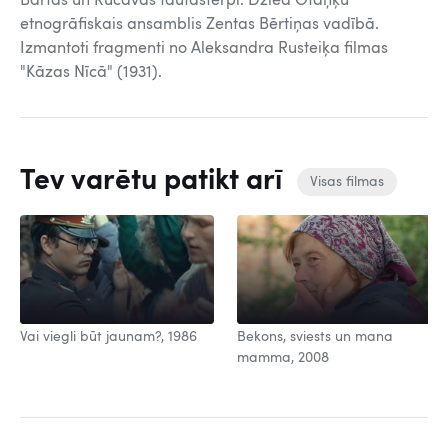
Bārtas un Rucavas tautastērpi. Dzied Otaņķu
etnogrāfiskais ansamblis Zentas Bērtiņas vadībā.
Izmantoti fragmenti no Aleksandra Rusteiķa filmas
"Kāzas Nīcā" (1931).
Tev varētu patikt arī
Visas filmas
Vai viegli būt jaunam?, 1986
Bekons, sviests un mana
mamma, 2008