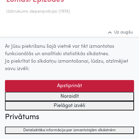
Lomās/Epizodēs
Uzbrukums slepenpolicijai (1974)
Uz augšu
Ar Jūsu piekrišanu šajā vietnē var tikt izmantotas
© 2026 Nacionālais Kino centrs, Kultūras informācijas sistēmu
funkcionālās un analītiski statistikās sīkdatnes.
centrs. Sadarbības partneris: Latvijas Valsts
Ja piekrītat šo sīkdatņu izmantošanai, lūdzu, atzīmējiet
kinofotofonodokumentu arhīvs.
savu izvēli:
Apstiprināt
Noraidīt
Pielāgot izvēli
Privātums
Detalizētāka informācija par izmantotajām sīkdatnēm