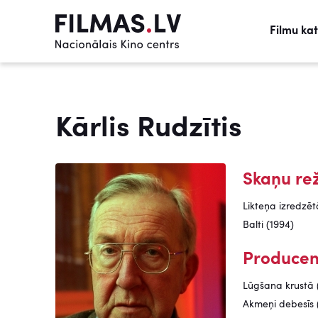
Filmu ka
Kārlis Rudzītis
Skaņu rež
Likteņa izredzēt
Balti (1994)
Producen
Lūgšana krustā 
Akmeņi debesīs 