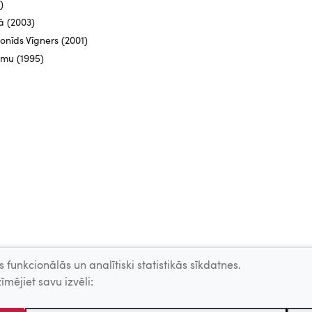
)
ā (2003)
onīds Vīgners (2001)
umu (1995)
 funkcionālās un analītiski statistikās sīkdatnes.
īmējiet savu izvēli: