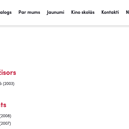
talogs
Par mums
Jaunumi
Kino skolās
Kontakti
N
isors
ā (2003)
ts
(2008)
(2007)