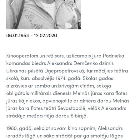
06.01.1954 - 12.02.2020
Kinooperators un režisors, uzticamais Jura Podnieka
komandas biedrs Aleksandrs Demčenko dzimis
Ukrainas pilsētā Dņepropetrovskā, tur mācījies teātra
skolā, kuru absolvējis 1974. gadā. Skolas gados
aizrāvies ar sambo un brīvajām cīņām, sekoja
obligātais militārais dienests Melnās jūras kara flotes
jūras kājniekos, apvienojot to ar aktiera darbu Melnās
jūras kara flotes teātrī Sevastopolē; vēlāk Aleksandrs
strādāja mežacirtēja darbu Sibīrijā.
1980. gadā, sekojot savam kino sapnim, Aleksandrs
ieradās Rīgā un sāka strādāt par gaismotāju Rīgas