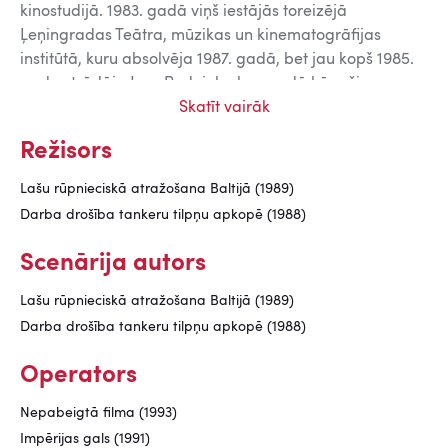
kinostudijā. 1983. gadā viņš iestājās toreizējā
Ļeņingradas Teātra, mūzikas un kinematogrāfijas
institūtā, kuru absolvēja 1987. gadā, bet jau kopš 1985.
gada strādāja Jura Podnieka komandā kā režisora
asistents; vispirms pie filmas
Skatīt vairāk
Veļ Sīzifs akmeni
(1985),bet
vēlāk arī pie visām pārējām Podnieka filmām
– Vai
Režisors
viegli būt jaunam?
(1986),
Krustceļš
(1990),
Mēs / Soviets
(1990),
Impērijas gals
(1991),
Pēcvārds
(1991),
Klusuma
Lašu rūpnieciskā atražošana Baltijā (1989)
stunda
(1992).Kad Podnieka grupa astoņdesmito gadu
Darba drošība tankeru tilpņu apkopē (1988)
beigās sāka filmēt PSRS karstajos punktos, ar
operatora kameru strādāja arī Aleksandrs Demčenko;
Scenārija autors
armijā gūtais rūdījums ļāva tieši viņam 1991. gada 13.
janvārī Viļņā uzņemt kadrus, kuri visai pasaulei
Lašu rūpnieciskā atražošana Baltijā (1989)
pavēstīja par tanku un demonstrantu asiņaino sadursmi
Darba drošība tankeru tilpņu apkopē (1988)
pie televīzijas. Par to viņš Lietuvā saņēmis piemiņas
medaļu
Operators
1991. gada 13. janvāris
un Lietuvas Žurnālistu
savienības Prezidija Goda rakstu.
Nepabeigtā filma (1993)
Grāmatā
Triju zvaigžņu atspīdums
(1994) fiksēts, ka
Impērijas gals (1991)