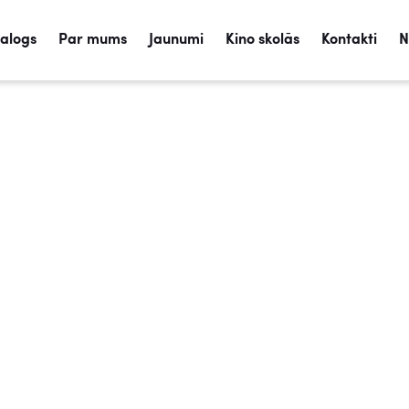
talogs
Par mums
Jaunumi
Kino skolās
Kontakti
N