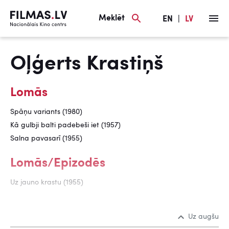
Meklēt
EN
|
LV
Oļģerts Krastiņš
Lomās
Spāņu variants (1980)
Kā gulbji balti padebeši iet (1957)
Salna pavasarī (1955)
Lomās/Epizodēs
Uz jauno krastu (1955)
Uz augšu