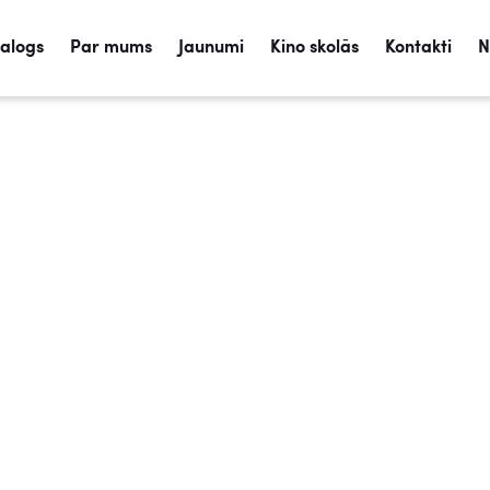
talogs
Par mums
Jaunumi
Kino skolās
Kontakti
N