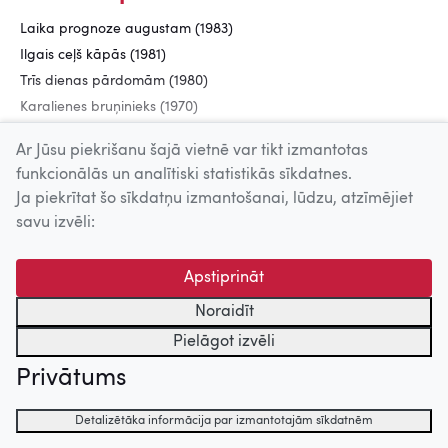
Laika prognoze augustam (1983)
Ilgais ceļš kāpās (1981)
Trīs dienas pārdomām (1980)
Karalienes bruņinieks (1970)
Trīskārtējā pārbaude (1969)
Ar Jūsu piekrišanu šajā vietnē var tikt izmantotas
funkcionālās un analītiski statistikās sīkdatnes.
Ja piekrītat šo sīkdatņu izmantošanai, lūdzu, atzīmējiet
Uz augšu
savu izvēli:
© 2026 Nacionālais Kino centrs, Kultūras informācijas sistēmu
Apstiprināt
centrs. Sadarbības partneris: Latvijas Valsts
kinofotofonodokumentu arhīvs.
Noraidīt
Pielāgot izvēli
Privātums
Detalizētāka informācija par izmantotajām sīkdatnēm