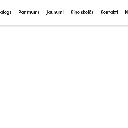
talogs
Par mums
Jaunumi
Kino skolās
Kontakti
N