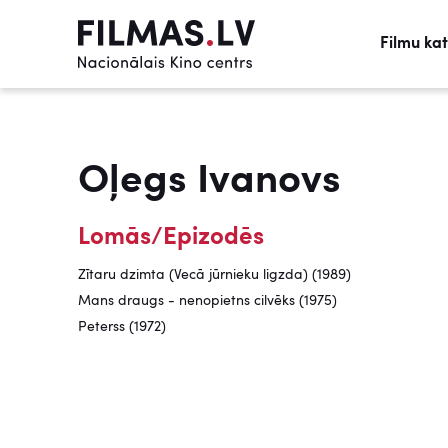
Filmu ka
Oļegs Ivanovs
Lomās/Epizodēs
Zītaru dzimta (Vecā jūrnieku ligzda) (1989)
Mans draugs - nenopietns cilvēks (1975)
Peterss (1972)