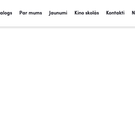
talogs
Par mums
Jaunumi
Kino skolās
Kontakti
N