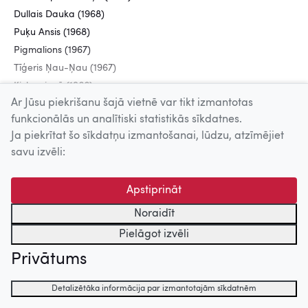
Dullais Dauka (1968)
Puķu Ansis (1968)
Pigmalions (1967)
Tīģeris Ņau-Ņau (1967)
Ki-ke-ri-gū (1966)
Ar Jūsu piekrišanu šajā vietnē var tikt izmantotas
funkcionālās un analītiski statistikās sīkdatnes.
Uz augšu
Ja piekrītat šo sīkdatņu izmantošanai, lūdzu, atzīmējiet
savu izvēli:
© 2026 Nacionālais Kino centrs, Kultūras informācijas sistēmu
centrs. Sadarbības partneris: Latvijas Valsts
Apstiprināt
kinofotofonodokumentu arhīvs.
Noraidīt
Pielāgot izvēli
Privātums
Detalizētāka informācija par izmantotajām sīkdatnēm