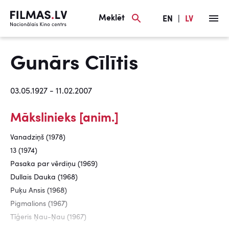
Meklēt
EN
|
LV
Gunārs Cīlītis
03.05.1927 - 11.02.2007
Mākslinieks [anim.]
Vanadziņš (1978)
13 (1974)
Pasaka par vērdiņu (1969)
Dullais Dauka (1968)
Puķu Ansis (1968)
Pigmalions (1967)
Tīģeris Ņau-Ņau (1967)