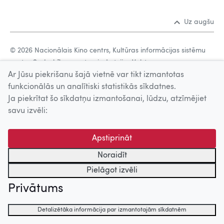
Uz augšu
© 2026 Nacionālais Kino centrs, Kultūras informācijas sistēmu
centrs. Sadarbības partneris: Latvijas Valsts
Ar Jūsu piekrišanu šajā vietnē var tikt izmantotas
kinofotofonodokumentu arhīvs.
funkcionālās un analītiski statistikās sīkdatnes.
Ja piekrītat šo sīkdatņu izmantošanai, lūdzu, atzīmējiet
savu izvēli:
Apstiprināt
Noraidīt
Pielāgot izvēli
Privātums
Detalizētāka informācija par izmantotajām sīkdatnēm