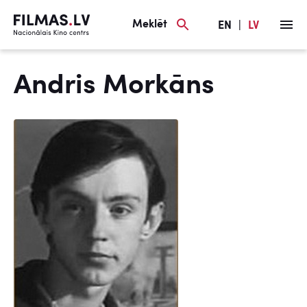
Meklēt
EN
|
LV
Andris Morkāns