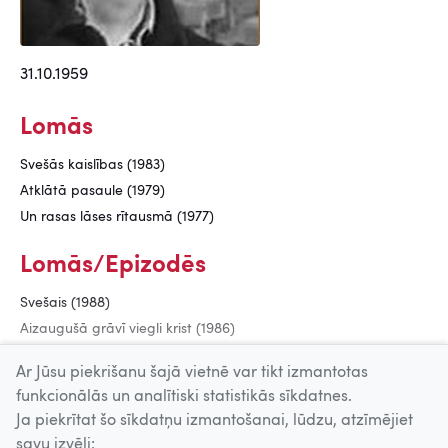
31.10.1959
Lomās
Svešās kaislības (1983)
Atklātā pasaule (1979)
Un rasas lāses rītausmā (1977)
Lomās/Epizodēs
Svešais (1988)
Aizaugušā grāvī viegli krist (1986)
Durvis, kas tev atvērtas (1984)
Ar Jūsu piekrišanu šajā vietnē var tikt izmantotas
funkcionālās un analītiski statistikās sīkdatnes.
Ja piekrītat šo sīkdatņu izmantošanai, lūdzu, atzīmējiet
Uz augšu
savu izvēli: