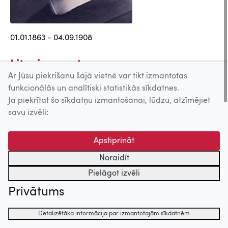
01.01.1863 - 04.09.1908
Lit. pirmavota
Ar Jūsu piekrišanu šajā vietnē var tikt izmantotas
autors
funkcionālās un analītiski statistikās sīkdatnes.
Ja piekrītat šo sīkdatņu izmantošanai, lūdzu, atzīmējiet
Indrāni (1991)
savu izvēli:
Īsa pamācība mīlēšanā (1982)
Vainīgais (1979)
Nāves ēnā (1971)
Apstiprināt
Purva bridējs (1966)
Noraidīt
Salna pavasarī (1955)
Pielāgot izvēli
Indrāni (1928)
Privātums
Dziesmu teksta
Detalizētāka informācija par izmantotajām sīkdatnēm
autors