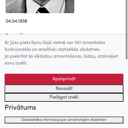
04.04.1938
Lomās
Ar Jūsu piekrišanu šajā vietnē var tikt izmantotas
Paradīzes atslēgas (1975)
funkcionālās un analītiski statistikās sīkdatnes.
Jūras vārti (1974)
Ja piekrītat šo sīkdatņu izmantošanai, lūdzu, atzīmējiet
Vārnu ielas republika (1970)
savu izvēli:
Rīta miglā (1966)
"Ciklons" sāksies naktī (1966)
Apstiprināt
Noraidīt
Lomās/Epizodēs
Pielāgot izvēli
Zītaru dzimta (Vecā jūrnieku
Privātums
ligzda) (1989)
Trīs minūšu lidojums (1979)
Detalizētāka informācija par izmantotajām sīkdatnēm
Šahs briljantu karalienei (1973)