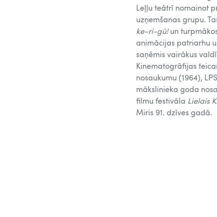
Leļļu teātrī nomainot p
uzņemšanas grupu. Tas 
ke-ri-gū!
un turpmākos 
animācijas patriarhu u
saņēmis vairākus val
Kinematogrāfijas teic
nosaukumu (1964), LPSR
mākslinieka goda nosau
filmu festivāla
Lielais K
Miris 91. dzīves gadā.