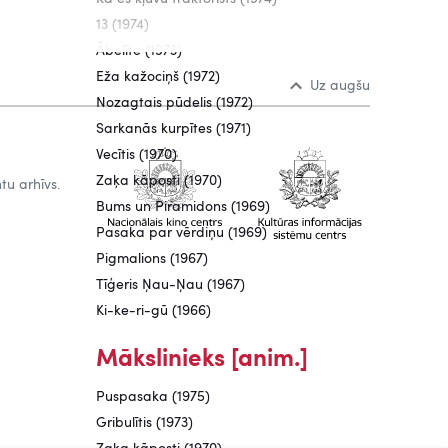
13 (1974)
Ābelīte (1973)
Eža kažociņš (1972)
Uz augšu
Nozagtais pūdelis (1972)
Sarkanās kurpītes (1971)
Vecītis (1970)
Zaķa kāposti (1970)
tu arhīvs.
Bums un Piramidons (1969)
Pasaka par vērdiņu (1969)
Pigmalions (1967)
Tīģeris Ņau-Ņau (1967)
Ki-ke-ri-gū (1966)
Mākslinieks [anim.]
Puspasaka (1975)
Gribulītis (1973)