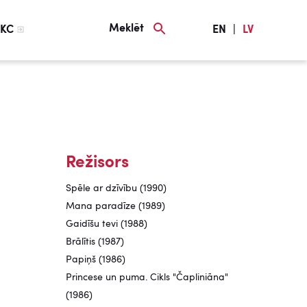
Meklēt
KC
EN
|
LV
Režisors
Spēle ar dzīvību (1990)
Mana paradīze (1989)
Gaidīšu tevi (1988)
Brālītis (1987)
Papiņš (1986)
Princese un puma. Cikls "Čapliniāna"
(1986)