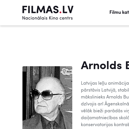
Filmu ka
Arnolds 
Latvijas leļļu animācija
pārstāvis Latvijā, stab
mākslinieks Arnolds Bur
dzīvojis arī Āgenskalnā
vēlāk bieži parādās viņ
daiļamatniecības skolā,
konservatorijas kontrab