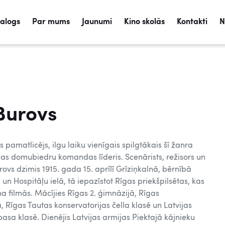
talogs
Par mums
Jaunumi
Kino skolās
Kontakti
N
Burovs
s pamatlicējs, ilgu laiku vienīgais spilgtākais šī žanra
ilas domubiedru komandas līderis. Scenārists, režisors un
ovs dzimis 1915. gada 15. aprīlī Grīziņkalnā, bērnībā
 un Hospitāļu ielā, tā iepazīstot Rīgas priekšpilsētas, kas
a filmās. Mācījies Rīgas 2. ģimnāzijā, Rīgas
 Rīgas Tautas konservatorijas čella klasē un Latvijas
asa klasē. Dienējis Latvijas armijas Piektajā kājnieku