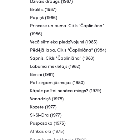
Dzīvais draugs (1987)
Brālītis (1987)
Papiņš (1986)
Princese un puma. Cikls "Čapliniāna"
(1986)
Vecā sētnieka piedzīvojumi (1985)
Pēdējā lapa. Cikls "Čapliniāna" (1984)
Sapnis. Cikls "Čapliniāna" (1983)
Labuma meklētājs (1982)
Bimini (1981)
Pat zirgam jāsmejas (1980)
Kāpēc pelītei nenāca miegs? (1979)
Vanadziņš (1978)
Kozete (1977)
Si-Si-Dra (1977)
Puspasaka (1975)
Āfrikas ola (1975)
Kā es kļuvu traktorists (1974)