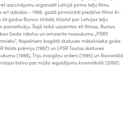
ret izaicinājumu organizēt Latvijā pirmo leļļu filmu
arī izdodas - 1966. gadā pirmizrādi piedzīvo filma
Ki-
24 gadus Burovs strādā, kļūstot par Latvijas leļļu
n pamatlicēju. Šajā laikā uzņemtas 40 filmas, Burovs
dības Goda rakstus un amizanto nosaukumu „PSRS
amnieks", Nopelniem bagātā skatuves mākslinieka goda
 Valsts prēmiju (1987) un LPSR Tautas skatuves
kumu (1988), Triju zvaigžņu ordeni (1995) un Nacionālā
ristaps
balvu par mūža ieguldījumu kinomākslā (2000).