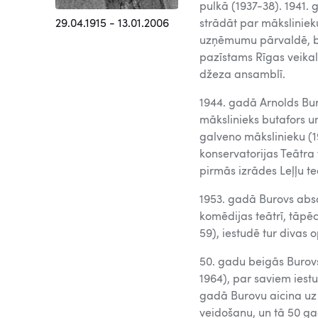
pulkā (1937-38). 1941.
29.04.1915 - 13.01.2006
strādāt par māksliniek
uzņēmumu pārvaldē, bij
pazīstams Rīgas veikal
džeza ansamblī.
1944. gadā Arnolds Bur
mākslinieks butafors un
galveno mākslinieku (19
konservatorijas Teātra 
pirmās izrādes Leļļu teā
1953. gadā Burovs abso
komēdijas teātrī, tāpē
59), iestudē tur divas 
50. gadu beigās Burovs 
1964), par saviem iest
gadā Burovu aicina uz R
veidošanu, un tā 50 ga