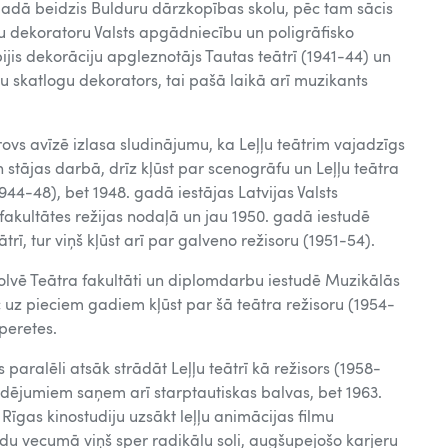
 gadā beidzis Bulduru dārzkopības skolu, pēc tam sācis
u dekoratoru Valsts apgādniecību un poligrāfisko
is dekorāciju apgleznotājs Tautas teātrī (1941-44) un
u skatlogu dekorators, tai pašā laikā arī muzikants
ovs avīzē izlasa sludinājumu, ka Leļļu teātrim vajadzīgs
 stājas darbā, drīz kļūst par scenogrāfu un Leļļu teātra
44-48), bet 1948. gadā iestājas Latvijas Valsts
fakultātes režijas nodaļā un jau 1950. gadā iestudē
trī, tur viņš kļūst arī par galveno režisoru (1951-54).
lvē Teātra fakultāti un diplomdarbu iestudē Muzikālās
c uz pieciem gadiem kļūst par šā teātra režisoru (1954-
operetes.
paralēli atsāk strādāt Leļļu teātrī kā režisors (1958-
udējumiem saņem arī starptautiskas balvas, bet 1963.
īgas kinostudiju uzsākt leļļu animācijas filmu
du vecumā viņš sper radikālu soli, augšupejošo karjeru