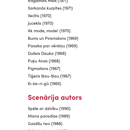
Ragainais māls (1971)
Sarkanās kurpītes (1971)
Vecītis (1970)
Juceklis (1970)
Ak mode, mode! (1970)
Bums un Piramidons (1969)
Pasaka par vērdiņu (1969)
Dullais Dauka (1968)
Puķu Ansis (1968)
Pigmalions (1967)
Tīģeris Ņau-Ņau (1967)
Ki-ke-ri-gū (1966)
Scenārija autors
Spēle ar dzīvību (1990)
Mana paradīze (1989)
Gaidīšu tevi (1988)