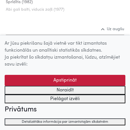
Sprīdītis (1982)
Abi gali balti, viducis zaļš (1977)
Uz augšu
Ar Jūsu piekrišanu šajā vietnē var tikt izmantotas
© 2026 Nacionālais Kino centrs, Kultūras informācijas sistēmu
funkcionālās un analītiski statistikās sīkdatnes.
centrs. Sadarbības partneris: Latvijas Valsts
Ja piekrītat šo sīkdatņu izmantošanai, lūdzu, atzīmējiet
kinofotofonodokumentu arhīvs.
savu izvēli:
Apstiprināt
Noraidīt
Pielāgot izvēli
Privātums
Detalizētāka informācija par izmantotajām sīkdatnēm