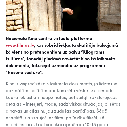
Nacionālā Kino centra virtuālā platforma
www.filmas.lv
, kas šobrīd iekļauta skatītāju balsojumā
kā viens no pretendentiem uz balvu “Kilograms
kultūras”, šonedēļ piedāvā novērtēt kino kā laikmeta
dokumentu, fokusējot uzmanību uz programmu
“Nesenā vēsture”.
Kino ir visprecīzākais laikmeta dokuments, jo līdztekus
apzinātām liecībām par konkrētu vēsturisku periodu
kadrā iekļūst arī neapzinātas, bet spilgti raksturojošas
detaļas – interjeri, mode, sadzīviskas situācijas, pilsētas
ainavas un citas nu jau zudušas parādības. Šādā
aspektā ir aizraujoši ar filmu palīdzību fiksēt, kā
mainījies laiks kaut vai tikai apmēram 10-15 gadu