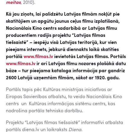
meitas
, 2010).
Kā jau ziņots, lai palīdzētu Latvijas filmām nokļūt pie
skatītājiem un apgūtu jaunus ceļus filmu izplatīšanā,
Nacionālais Kino centrs sadarbībā ar Latvijas filmu
producentiem radījis projektu “Latvijas filmas
tiešsaistē” – iespēju visā Latvijas teritorijā, kur vien
pieejams internets, jebkurā diennakts laikā skatīties
portālā
www.filmas.lv
ievietotās Latvijas filmas. Portāls
www.filmas.lv
ir arī Latvijas filmu nozares plašākā datu
bāze – tur pieejama kataloga informācija par gandrīz
2600 Latvijā uzņemtām filmām, sākot ar 1920. gadu.
Portāls tapis pēc Kultūras ministrijas iniciatīvas ar
Eiropas Savienības atbalstu, to veido Nacionālais Kino
centrs un Kultūras informācijas sistēmu centrs, kas
nodrošina portāla tehnisko darbību.
Projektu “Latvijas filmas tiešsaistē” informatīvi atbalsta
portāls diena.lv un laikraksts
Diena
.