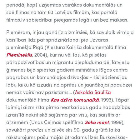
periodā, kopš uzņemtas vairākas dokumentālās un
spēlfilmas no tām 63 Latvijas filmām, kas portālā
filmas.lv sabiedrībai pieejamas legāli un bez maksas.
Piemēram, ir jau gandrīz aizmirsies, kā savulaik virmoja
kaislības līdz pat spridzināšanai pie Uzvaras
pieminekļa Rīgā (Viestura Kairiša dokumentālā filma
Piemineklis
, 2004), kur nu vēl tas, kā pilsētas
pārapdzīvotības un migrantu pieplūduma dēļ latviešu
ģimenes bija spiestas gadiem mitināties Rīgas centra
pagrabos un komunālajos dzīvokļos – šis jēdziens jau
labu laiku kā izzudis no aprites un jaunākajai paaudzei
nemaz vairs nav pazīstams… (
Askolda Saulīša
dokumentālā filma
Kas dzīvo komunalkā
, 1993). Tāpat
laimīgi aizmirsta pirmo neatkarības gadu nabadzības
izraisītā nekritiskā sajūsma par visu, kas saistīts ar
ārzemēm (Unas Celmas spēlfilma
Seko man!
, 1999),
savukārt precīzs un cilvēcisks 90. gadu grūtā laika
raksturojums pašu mājās atrodams Ilzes Burkovskas-