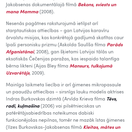
Jakobsenas dokumentālajā filmā
Bekons, sviests un
mana Mamma
(2008).
Nesenās pagātnes raksturojumā ietilpst arī
starptautiskas attiecības – gan Latvijas karavīru
ārvalstu misijas, kas konkrētajā gadījumā skatītas caur
īpaši personisku prizmu (Askolda Saulīša filma
Parāds
Afganistānai
, 2008), gan šķietami Latvijai tālās un
eksotiskās Čečenijas paražas, kas iespaido talantīga
bērna likteni (Aijas Bley filma
Mansurs, tulkojumā
Uzvarētājs
, 2009).
Mainīga laikmeta liecība ir arī ģimenes mikropasaule
un paaudžu attiecības – sirsnīgs lauku modelis aktrises
Indras Burkovskas dzimtā (Arvīda Krieva filma
T
ēvs,
radi, kuļmašīna
(2006) vai pilsētnieciskas un
patērētājsabiedrības noteikumos dabiski
funkcionējošas nepilnas, tomēr ne mazāk īstas ģimenes
(Ilzes Burkovskas-Jakobsenas filmā
Kleitas, mātes un