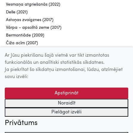
Vesmaņa atgriešanās (2022)
Delle (2021)
Astoņas zvaigznes (2017)
Vārpa – apsolītā zeme (2017)
Bermontiāde (2009)
Čiža acīm (2007)
Ar Jūsu piekrišanu šajā vietnē var tikt izmantotas
funkcionālās un analītiski statistikās sīkdatnes.
Ja piekrītat šo sīkdatņu izmantošanai, lūdzu, atzīmējiet
Uz augšu
savu izvēli:
© 2026 Nacionālais Kino centrs, Kultūras informācijas sistēmu
Apstiprināt
centrs. Sadarbības partneris: Latvijas Valsts
kinofotofonodokumentu arhīvs.
Noraidīt
Pielāgot izvēli
Privātums