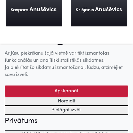
Anušēvics
Anušēvics
Kaspars
Krišjānis
5
6
7
8
9
10
11
12
13
Ar Jūsu piekrišanu šajā vietnē var tikt izmantotas
funkcionālās un analītiski statistikās sīkdatnes.
Ja piekrītat šo sīkdatņu izmantošanai, lūdzu, atzīmējiet
Uz augšu
savu izvēli:
© 2026 Nacionālais Kino centrs, Kultūras informācijas sistēmu
Apstiprināt
centrs. Sadarbības partneris: Latvijas Valsts
kinofotofonodokumentu arhīvs.
Noraidīt
Pielāgot izvēli
Privātums