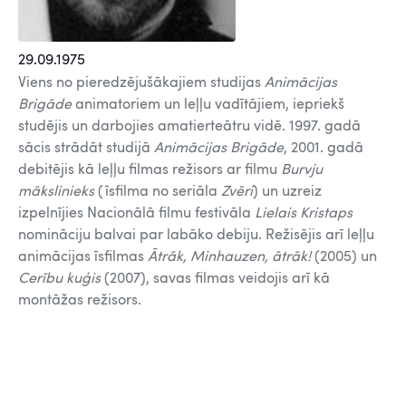
29.09.1975
Viens no pieredzējušākajiem studijas
Animācijas
Brigāde
animatoriem un leļļu vadītājiem, iepriekš
studējis un darbojies amatierteātru vidē. 1997. gadā
sācis strādāt studijā
Animācijas Brigāde
, 2001. gadā
debitējis kā leļļu filmas režisors ar filmu
Burvju
mākslinieks
(īsfilma no seriāla
Zvēri
) un uzreiz
izpelnījies Nacionālā filmu festivāla
Lielais Kristaps
nomināciju balvai par labāko debiju. Režisējis arī leļļu
animācijas īsfilmas
Ātrāk, Minhauzen, ātrāk!
(2005) un
Cerību kuģis
(2007), savas filmas veidojis arī kā
montāžas režisors.