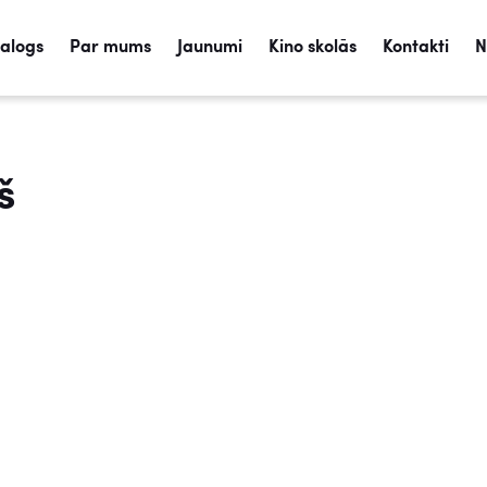
talogs
Par mums
Jaunumi
Kino skolās
Kontakti
N
š