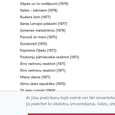
Sāpes un to noslēpumi (1979)
Valsts - bērniem (1978)
Rudens lomi (1977)
Senie Latvijas pilskalni (1977)
Ģimenes melodrāma (1976)
Parunā ar mani (1975)
Dunduriņš (1974)
Kapteinis Džeks (1972)
Padomju pētnieciskie reaktori (1971)
Ātro neitronu reaktori (1971)
Ātro neitronu reaktori (1971)
Miera diena (1971)
Vārnu ielas republika (1970)
Tā dejo Latvijā (1969)
Ceļš pie kaimiņiem (1969)
Ar Jūsu piekrišanu šajā vietnē var tikt izmantotas
Jānis Lūsis (1969)
Ja piekrītat šo sīkdatņu izmantošanai, lūdzu, atz
Vasara Kurzemes balsīs (1969)