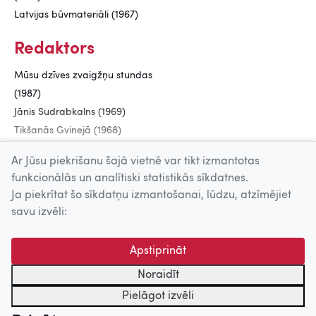
Latvijas būvmateriāli (1967)
Redaktors
Mūsu dzīves zvaigžņu stundas
(1987)
Jānis Sudrabkalns (1969)
Tikšanās Gvinejā (1968)
235 000 000 (1967)
Ar Jūsu piekrišanu šajā vietnē var tikt izmantotas
funkcionālās un analītiski statistikās sīkdatnes.
Ja piekrītat šo sīkdatņu izmantošanai, lūdzu, atzīmējiet
Uz augšu
savu izvēli:
© 2026 Nacionālais Kino centrs, Kultūras informācijas sistēmu
Apstiprināt
centrs. Sadarbības partneris: Latvijas Valsts
kinofotofonodokumentu arhīvs.
Noraidīt
Pielāgot izvēli