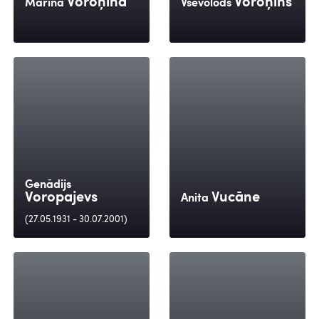
Voroņina
Voroņins
Marina
Vsevolods
Genādijs
Voropajevs
Vucāne
Anita
(27.05.1931 - 30.07.2001)