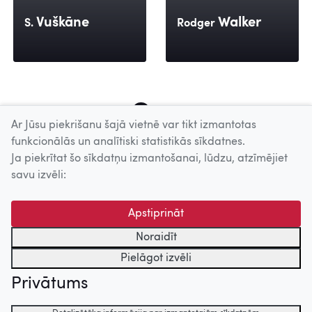
Vuškāne
Walker
S.
Rodger
283
284
285
286
287
288
289
290
291
Ar Jūsu piekrišanu šajā vietnē var tikt izmantotas
funkcionālās un analītiski statistikās sīkdatnes.
Ja piekrītat šo sīkdatņu izmantošanai, lūdzu, atzīmējiet
Uz augšu
savu izvēli:
© 2026 Nacionālais Kino centrs, Kultūras informācijas sistēmu
Apstiprināt
centrs. Sadarbības partneris: Latvijas Valsts
kinofotofonodokumentu arhīvs.
Noraidīt
Pielāgot izvēli
Privātums