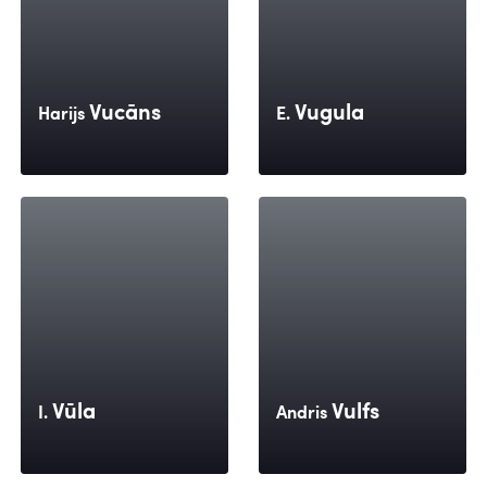
Vucāns
Vugula
Harijs
E.
Vūla
Vulfs
I.
Andris