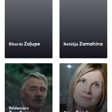
Zaļupe
Zamahina
Rihards
Natālija
Valdemārs