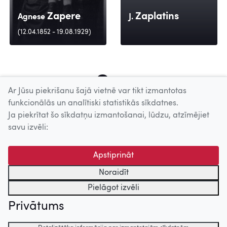
Zapere
Zaplatins
Agnese
J.
(12.04.1852 - 19.08.1929)
286
287
288
289
290
291
292
293
294
Ar Jūsu piekrišanu šajā vietnē var tikt izmantotas
funkcionālās un analītiski statistikās sīkdatnes.
Ja piekrītat šo sīkdatņu izmantošanai, lūdzu, atzīmējiet
Uz augšu
savu izvēli:
© 2026 Nacionālais Kino centrs, Kultūras informācijas sistēmu
Apstiprināt
centrs. Sadarbības partneris: Latvijas Valsts
kinofotofonodokumentu arhīvs.
Noraidīt
Pielāgot izvēli
Privātums