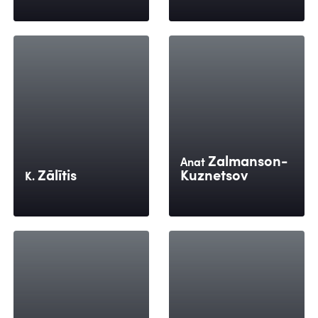
Zalmanson-
Anat
Zālītis
Kuznetsov
K.