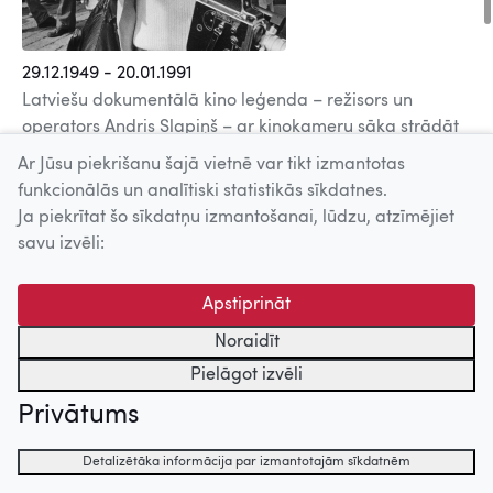
29.12.1949 - 20.01.1991
Latviešu dokumentālā kino leģenda – režisors un
operators Andris Slapiņš – ar kinokameru sāka strādāt
jau 1971. gadā, lai gan tikai 1976. gadā absolvēja
Ar Jūsu piekrišanu šajā vietnē var tikt izmantotas
Maskavas kinoinstitūta Operatoru fakultāti.
Operatora
funkcionālās un analītiski statistikās sīkdatnes.
debija – kinožurnāla
Padomju Latvija
Nr.31/1973 sižets
Ja piekrītat šo sīkdatņu izmantošanai, lūdzu, atzīmējiet
par Baltijas mākslas izstādi Maskavā; kinorežijā Slapiņš
savu izvēli:
debitēja ar trim kinožurnāliem (1977) un dokumentālo
filmu
Sveicināti un uz redzēšanos, zēni!
(1978). 1980.
Apstiprināt
gadā Andris Slapiņš veidoja kinožurnālu
Sports
par
Latvijas olimpisko kustību, visdziļākās padomju
Noraidīt
stagnācijas laikā prasmīgi pamanoties savā žurnālā
Pielāgot izvēli
iekļaut tomēr arī materiālus par Latvijas brīvvalsts laika
Privātums
sportistiem. Bijis operators vairāk nekā 10
dokumentālajām filmām (režisori – Imants Brils, Ansis
Detalizētāka informācija par izmantotajām sīkdatnēm
Epners, Hercs Franks, Andrejs Apsītis un citi).
Jau savā