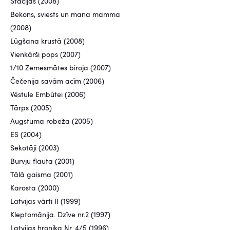
Stacijas (2008)
Bekons, sviests un mana mamma
(2008)
Lūgšana krustā (2008)
Vienkārši pops (2007)
1/10 Zemesmātes biroja (2007)
Čečenija savām acīm (2006)
Vēstule Embūtei (2006)
Tārps (2005)
Augstuma robeža (2005)
ES (2004)
Sekotāji (2003)
Burvju flauta (2001)
Tālā gaisma (2001)
Karosta (2000)
Latvijas vārti II (1999)
Kleptomānija. Dzīve nr.2 (1997)
Latvijas hronika Nr. 4/5 (1996)