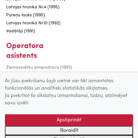
Latvijas hronika Nr.4 (1995)
Pureņu lauks (1995)
Latvijas hronika Nr.10 (1992)
Vadātāji (1991)
Operatora
asistents
Ziemassvētku jampadracis (1993)
Trakonams ar Dāvi (1993)
Ar Jūsu piekrišanu šajā vietnē var tikt izmantotas
funkcionālās un analītiski statistikās sīkdatnes.
Ja piekrītat šo sīkdatņu izmantošanai, lūdzu, atzīmējiet
Uz augšu
savu izvēli:
© 2026 Nacionālais Kino centrs, Kultūras informācijas sistēmu
Apstiprināt
centrs. Sadarbības partneris: Latvijas Valsts
kinofotofonodokumentu arhīvs.
Noraidīt