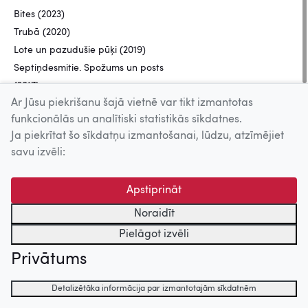
Bites (2023)
Trubā (2020)
Lote un pazudušie pūķi (2019)
Septiņdesmitie. Spožums un posts
(2017)
Ar Jūsu piekrišanu šajā vietnē var tikt izmantotas
Kā es atmetu smēķēšanu... (2016)
funkcionālās un analītiski statistikās sīkdatnes.
Sešdesmitie. Sākums (2015)
Ja piekrītat šo sīkdatņu izmantošanai, lūdzu, atzīmējiet
Zelta zirgs (2014)
savu izvēli:
Seja (2014)
Segvārds Vientulis (2014)
Apstiprināt
Nāc ar mani padejot (2014)
Dancis pa trim (2011)
Noraidīt
Pareizi uzlidot (2011)
Pielāgot izvēli
Norīt krupi (2010)
Privātums
Joka pēc Alfabēts (2010)
Pēdējais Lāčplēsis (2010)
Detalizētāka informācija par izmantotajām sīkdatnēm
Kad āboli ripo (2009)