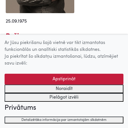
25.09.1975
Režisors
Ar Jūsu piekrišanu šajā vietnē var tikt izmantotas
Tūrists (2013)
funkcionālās un analītiski statistikās sīkdatnes.
Darbaļaužu balets (2007)
Ja piekrītat šo sīkdatņu izmantošanai, lūdzu, atzīmējiet
Sviests (2001)
savu izvēli:
Meksikas vīzijas (1998)
Māla cilvēks (1997)
Apstiprināt
Citi Ziemassvētki (1996)
Noraidīt
Juris Lapinskis - ierakstu karalis
Pielāgot izvēli
(1996)
Privātums
Pilsētnieks (Kowach) (1994)
Haizivis no Baltijas (1994)
Detalizētāka informācija par izmantotajām sīkdatnēm
Ziemassvētki Anglijā (1994)