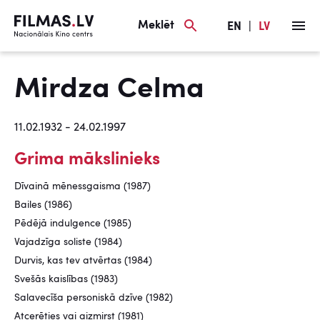
Meklēt
EN
|
LV
Mirdza Celma
11.02.1932 - 24.02.1997
Grima mākslinieks
Dīvainā mēnessgaisma (1987)
Bailes (1986)
Pēdējā indulgence (1985)
Vajadzīga soliste (1984)
Durvis, kas tev atvērtas (1984)
Svešās kaislības (1983)
Salavecīša personiskā dzīve (1982)
Atcerēties vai aizmirst (1981)