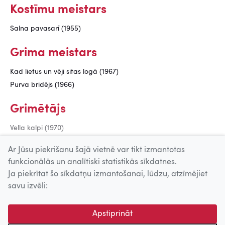
Kostīmu meistars
Salna pavasarī (1955)
Grima meistars
Kad lietus un vēji sitas logā (1967)
Purva bridējs (1966)
Grimētājs
Vella kalpi (1970)
Pie bagātās kundzes (1969)
Ar Jūsu piekrišanu šajā vietnē var tikt izmantotas
funkcionālās un analītiski statistikās sīkdatnes.
Ja piekrītat šo sīkdatņu izmantošanai, lūdzu, atzīmējiet
Uz augšu
savu izvēli:
© 2026 Nacionālais Kino centrs, Kultūras informācijas sistēmu
Apstiprināt
centrs. Sadarbības partneris: Latvijas Valsts