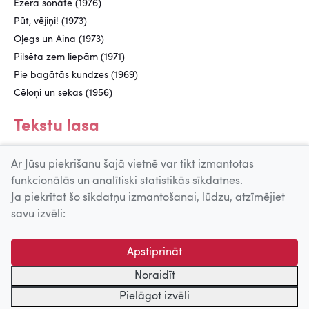
Ezera sonāte (1976)
Pūt, vējiņi! (1973)
Oļegs un Aina (1973)
Pilsēta zem liepām (1971)
Pie bagātās kundzes (1969)
Cēloņi un sekas (1956)
Tekstu lasa
Māris Liepa (1971)
Ar Jūsu piekrišanu šajā vietnē var tikt izmantotas
funkcionālās un analītiski statistikās sīkdatnes.
Ja piekrītat šo sīkdatņu izmantošanai, lūdzu, atzīmējiet
Uz augšu
savu izvēli:
© 2026 Nacionālais Kino centrs, Kultūras informācijas sistēmu
Apstiprināt
centrs. Sadarbības partneris: Latvijas Valsts
kinofotofonodokumentu arhīvs.
Noraidīt
Pielāgot izvēli