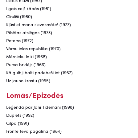
Lietus blūzs (1982)
Ilgais ceļš kāpās (1981)
Cīrulīši (1980)
Kļūstiet mana sievasmāte! (1977)
Pilsētas atslēgas (1973)
Peterss (1972)
Vārnu ielas republika (1970)
Mērnieku laiki (1968)
Purva bridējs (1966)
Kā gulbji balti padebeši iet (1957)
Uz jauno krastu (1955)
Lomās/Epizodēs
Leģenda par Jāni Tīdemani (1998)
Duplets (1992)
Cilpā (1991)
Fronte tēva pagalmā (1984)