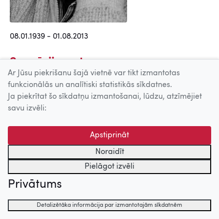
08.01.1939 - 01.08.2013
Scenārija autors
Ar Jūsu piekrišanu šajā vietnē var tikt izmantotas
Tikšanās Gvinejā (1968)
funkcionālās un analītiski statistikās sīkdatnes.
Baltijas modes (1967)
Ja piekrītat šo sīkdatņu izmantošanai, lūdzu, atzīmējiet
savu izvēli:
Operators
Apstiprināt
Nepabeigta saruna par dzīvi,
mīlestību un mūziku (2013)
Noraidīt
Sapņu komanda 1935 (2012)
Pielāgot izvēli
Rūdolfa mantojums (2010)
Privātums
Rūgtais vīns (2007)
Rīgas sargi (2007)
Detalizētāka informācija par izmantotajām sīkdatnēm
Tēvs, radi, kuļmašīna (2006)