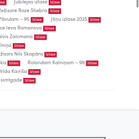
Jubilejas izlase
lase
Izlase
Režisore Roze Stiebra
Izlase
āvulam – 95
Jāņu izlase 2025
Izlase
Izlase
iece Ieva Romanova
Izlase
lvis Zalcmanis
Izlase
lniņa
Izlase
žisors Nils Skapāns
Izlase
kis
Rolandam Kalniņam – 99
Izlase
Izlase
trīda Kairiša
Izlase
s simtgade
Izlase