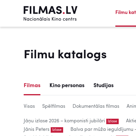
Filmu ka
Filmu katalogs
Filmas
Kino personas
Studijas
Visas
Spēlfilmas
Dokumentālas filmas
Anim
Jāņu izlase 2026 – komponisti jubilāri
Akti
Izlase
Jānis Peters
Balva par mūža ieguldījumu – 
Izlase