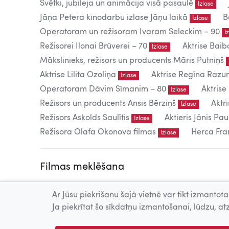
Svētki, jubileja un animācija visā pasaulē
Izlase
Jāņa Petera kinodarbu izlase Jāņu laikā
B
Izlase
Operatoram un režisoram Ivaram Seleckim – 90
I
Režisorei Ilonai Brūverei – 70
Aktrise Baib
Izlase
Mākslinieks, režisors un producents Māris Putniņš
Aktrise Lilita Ozoliņa
Aktrise Regīna Raz
Izlase
Operatoram Dāvim Sīmanim – 80
Aktrise
Izlase
Režisors un producents Ansis Bērziņš
Aktr
Izlase
Režisors Askolds Saulītis
Aktieris Jānis Pau
Izlase
Režisora Olafa Okonova filmas
Herca Fran
Izlase
Filmas meklēšana
Ar Jūsu piekrišanu šajā vietnē var tikt izmantotas
Ja piekrītat šo sīkdatņu izmantošanai, lūdzu, atz
Detalizēta meklēšana