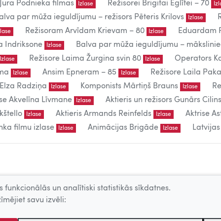
Jura Podnieka filmas
Režisorei Brigitai Eglītei – 70
Izlase
Iz
alva par mūža ieguldījumu – režisors Pēteris Krilovs
Izlase
Režisoram Arvīdam Krievam – 80
Eduardam P
zlase
Izlase
a Indriksone
Balva par mūža ieguldījumu – mākslin
Izlase
Režisore Laima Žurgina svin 80
Operators Ka
Izlase
Izlase
uma
Ansim Epneram – 85
Režisore Laila Paka
Izlase
Izlase
 Elza Radziņa
Komponists Mārtiņš Brauns
Re
Izlase
Izlase
ise Akvelīna Līvmane
Aktieris un režisors Gunārs Cilins
Izlase
kštello
Aktieris Armands Reinfelds
Aktrise As
Izlase
Izlase
ka filmu izlase
Animācijas Brigāde
Latvija
Izlase
Izlase
 funkcionālās un analītiski statistikās sīkdatnes.
īmējiet savu izvēli: