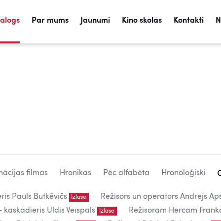
talogs
Par mums
Jaunumi
Kino skolās
Kontakti
N
ācijas filmas
Hronikas
Pēc alfabēta
Hronoloģiski
eris Pauls Butkēvičs
Režisors un operators Andrejs Aps
Izlase
kaskadieris Uldis Veispals
Režisoram Hercam Frank
Izlase