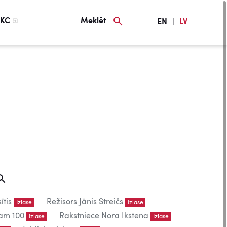
KC
Meklēt
EN
|
LV
ītis
Režisors Jānis Streičs
Izlase
Izlase
am 100
Rakstniece Nora Ikstena
Izlase
Izlase