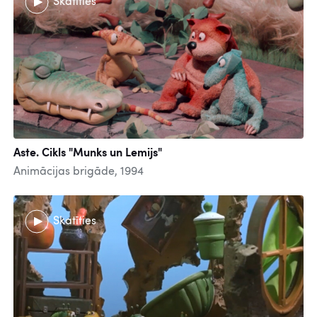
Skatīties
Aste. Cikls "Munks un Lemijs"
Animācijas brigāde, 1994
Skatīties