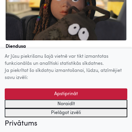
Diendusa
VFS Films, 2021
Ar Jūsu piekrišanu šajā vietnē var tikt izmantotas
funkcionālās un analītiski statistikās sīkdatnes.
Ja piekrītat šo sīkdatņu izmantošanai, lūdzu, atzīmējiet
Uz augšu
savu izvēli:
© 2026 Nacionālais Kino centrs, Kultūras informācijas sistēmu
Apstiprināt
centrs. Sadarbības partneris: Latvijas Valsts
kinofotofonodokumentu arhīvs.
Noraidīt
Pielāgot izvēli
Privātums