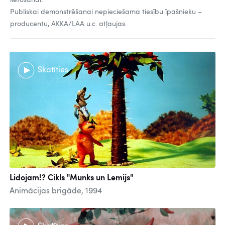
lietošanai.
Publiskai demonstrēšanai nepieciešama tiesību īpašnieku –
producentu, AKKA/LAA u.c. atļaujas.
Skatīties
Lidojam!? Cikls "Munks un Lemijs"
Animācijas brigāde, 1994