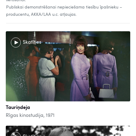
lietošanai.
Publiskai demonstrēšanai nepieciešama tiesību īpašnieku –
producentu, AKKA/LAA u.c. atļaujas.
Skatīties
Tauriņdeja
Rīgas kinostudija, 1971