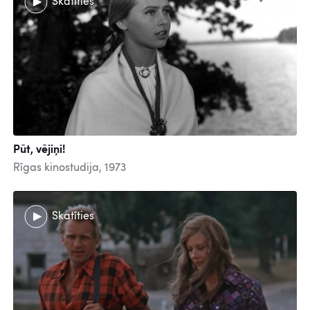
Skatīties
Pūt, vējiņi!
Rīgas kinostudija, 1973
Skatīties