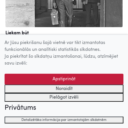
Liekam būt
Rīgas kinostudija, 1976
Ar Jūsu piekrišanu šajā vietnē var tikt izmantotas
funkcionālās un analītiski statistikās sīkdatnes.
Ja piekrītat šo sīkdatņu izmantošanai, lūdzu, atzīmējiet
Uz augšu
savu izvēli:
© 2026 Nacionālais Kino centrs, Kultūras informācijas sistēmu
Apstiprināt
centrs. Sadarbības partneris: Latvijas Valsts
kinofotofonodokumentu arhīvs.
Noraidīt
Pielāgot izvēli
Privātums
Detalizētāka informācija par izmantotajām sīkdatnēm