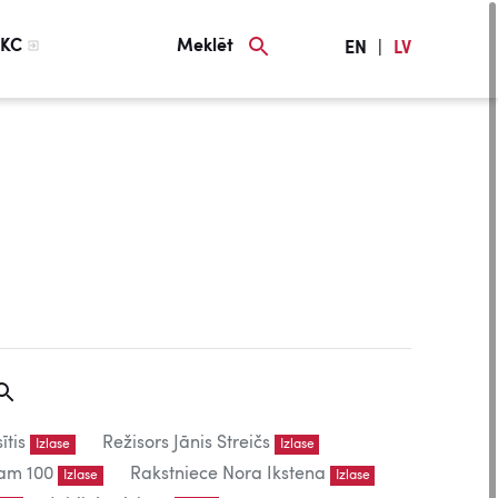
KC
Meklēt
EN
|
LV
ītis
Režisors Jānis Streičs
Izlase
Izlase
am 100
Rakstniece Nora Ikstena
Izlase
Izlase