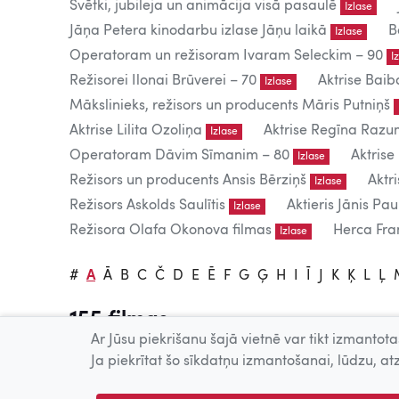
Svētki, jubileja un animācija visā pasaulē
Izlase
Jāņa Petera kinodarbu izlase Jāņu laikā
B
Izlase
Operatoram un režisoram Ivaram Seleckim – 90
I
Režisorei Ilonai Brūverei – 70
Aktrise Baib
Izlase
Mākslinieks, režisors un producents Māris Putniņš
Aktrise Lilita Ozoliņa
Aktrise Regīna Raz
Izlase
Operatoram Dāvim Sīmanim – 80
Aktrise
Izlase
Režisors un producents Ansis Bērziņš
Aktr
Izlase
Režisors Askolds Saulītis
Aktieris Jānis Pau
Izlase
Režisora Olafa Okonova filmas
Herca Fran
Izlase
#
A
Ā
B
C
Č
D
E
Ē
F
G
Ģ
H
I
Ī
J
K
Ķ
L
Ļ
155 filmas
Ar Jūsu piekrišanu šajā vietnē var tikt izmantotas
Tiešsaistē publicētās filmas paredzētas tikai individuālai 
Ja piekrītat šo sīkdatņu izmantošanai, lūdzu, atz
Publiskai demonstrēšanai nepieciešama tiesību īpašnieku