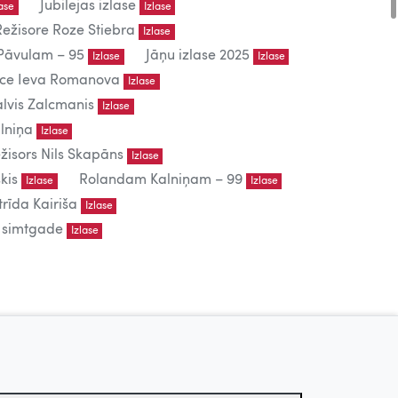
Jubilejas izlase
lase
Izlase
Režisore Roze Stiebra
Izlase
āvulam – 95
Jāņu izlase 2025
Izlase
Izlase
iece Ieva Romanova
Izlase
lvis Zalcmanis
Izlase
lniņa
Izlase
žisors Nils Skapāns
Izlase
kis
Rolandam Kalniņam – 99
Izlase
Izlase
trīda Kairiša
Izlase
s simtgade
Izlase