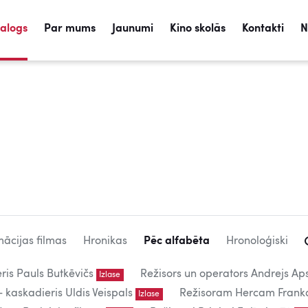
talogs
Par mums
Jaunumi
Kino skolās
Kontakti
N
ācijas filmas
Hronikas
Pēc alfabēta
Hronoloģiski
eris Pauls Butkēvičs
Režisors un operators Andrejs Aps
Izlase
kaskadieris Uldis Veispals
Režisoram Hercam Frank
Izlase