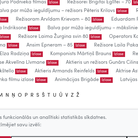
Jura Podnieka filmas
Režisorei Brigitai Eglītei – 70
Izlase
Iz
alva par mūža ieguldījumu – režisors Pēteris Krilovs
Izlase
Režisoram Arvīdam Krievam – 80
Eduardam P
zlase
Izlase
a Indriksone
Balva par mūža ieguldījumu – mākslin
Izlase
Režisore Laima Žurgina svin 80
Operators Ka
Izlase
Izlase
uma
Ansim Epneram – 85
Režisore Laila Paka
Izlase
Izlase
 Elza Radziņa
Komponists Mārtiņš Brauns
Re
Izlase
Izlase
ise Akvelīna Līvmane
Aktieris un režisors Gunārs Cilins
Izlase
kštello
Aktieris Armands Reinfelds
Aktrise As
Izlase
Izlase
ka filmu izlase
Animācijas Brigāde
Latvija
Izlase
Izlase
M
N
Ņ
O
P
R
S
Š
T
U
Ū
V
Z
Ž
 funkcionālās un analītiski statistikās sīkdatnes.
lietošanai.
īmējiet savu izvēli:
 – producentu, AKKA/LAA u.c. atļaujas.