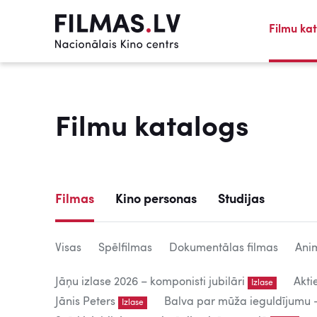
Filmu ka
Filmu katalogs
Filmas
Kino personas
Studijas
Visas
Spēlfilmas
Dokumentālas filmas
Anim
Jāņu izlase 2026 – komponisti jubilāri
Akti
Izlase
Jānis Peters
Balva par mūža ieguldījumu – 
Izlase